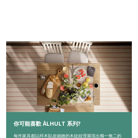
你可能喜歡 ÅLHULT 系列?
每件家具都以梣木貼皮細緻的木紋紋理展現出獨一無二的