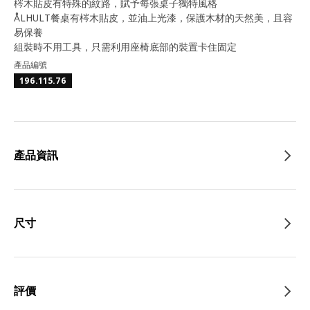
梣木貼皮有特殊的紋路，賦予每張桌子獨特風格
ÅLHULT餐桌有梣木貼皮，並油上光漆，保護木材的天然美，且容
易保養
組裝時不用工具，只需利用座椅底部的裝置卡住固定
產品編號
196.115.76
產品資訊
尺寸
評價