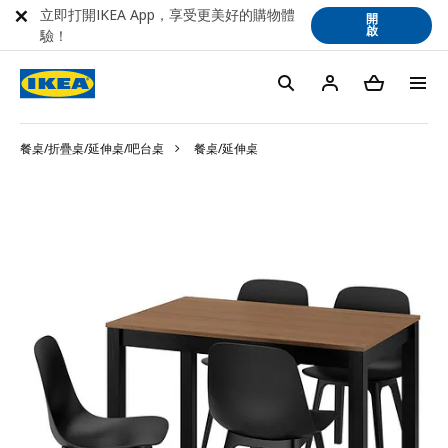
立即打開IKEA App，享受更美好的購物體
開
啟
驗！
餐桌/折疊桌/延伸桌/吧台桌
餐桌/延伸桌