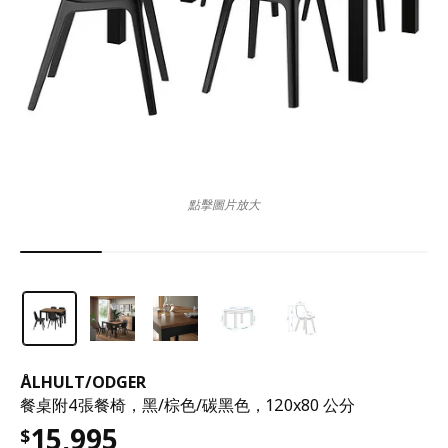
點擊圖片放大
ÅLHULT
/
ODGER
餐桌附4張餐椅，黑/棕色/碳黑色，120x80 公分
15,995
$