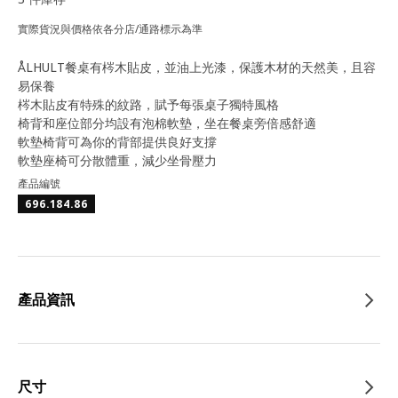
實際貨況與價格依各分店/通路標示為準
ÅLHULT餐桌有梣木貼皮，並油上光漆，保護木材的天然美，且容
易保養
梣木貼皮有特殊的紋路，賦予每張桌子獨特風格
椅背和座位部分均設有泡棉軟墊，坐在餐桌旁倍感舒適
軟墊椅背可為你的背部提供良好支撐
軟墊座椅可分散體重，減少坐骨壓力
產品編號
696.184.86
產品資訊
尺寸