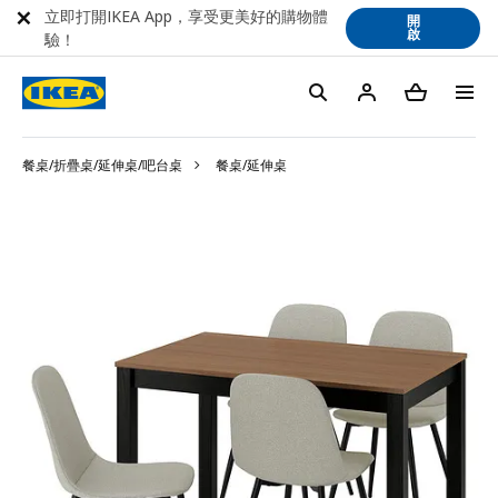
立即打開IKEA App，享受更美好的購物體
開
啟
驗！
餐桌/折疊桌/延伸桌/吧台桌
餐桌/延伸桌