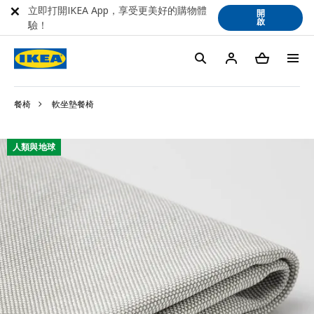
立即打開IKEA App，享受更美好的購物體
開
啟
驗！
餐椅
軟坐墊餐椅
人類與地球