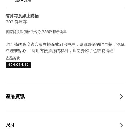
有庫存於線上購物
202 件庫存
實際貨況與價格依各分店/通路標示為準
吧台椅的高度適合放在檯面或廚房中島，讓你舒適的吃早餐、簡單
料理或點心。 採用方便清潔的材料，即使弄髒了也容易清理
產品編號
104.984.19
產品資訊
尺寸