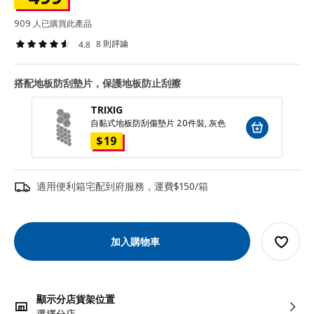
909 人已購買此產品
8 則評論
4.8
搭配地板防刮墊片，保護地板防止刮擦
TRIXIG
自黏式地板防刮傷墊片 20件裝, 灰色
$
19
適用便利箱宅配到府服務，運費$150/箱
加入購物車
顯示分店貨架位置
選擇分店