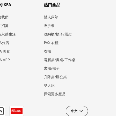
IKEA
熱門產品
於我們
雙人床墊
才招募
布沙發
造永續生活
收納櫃/櫃子/層架
EA分店
PAX 衣櫃
EA 美食
衣櫃
EA APP
電腦桌/書桌/工作桌
書櫃/櫃子
升降桌/辦公桌
雙人床
探索更多產品
中文