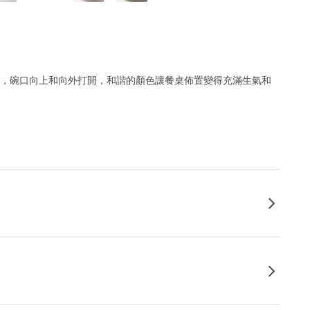
部，碗口向上和向外打開，和諧的顏色讓餐桌佈置變得充滿生氣和