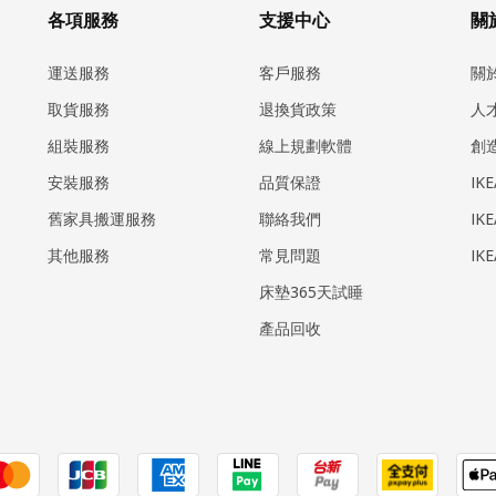
各項服務
支援中心
關於
運送服務
客戶服務
關
取貨服務
退換貨政策
人
組裝服務
線上規劃軟體
創
安裝服務
品質保證
IK
​舊家具搬運服務
聯絡我們
IK
其他服務
常見問題
IK
床墊365天試睡
產品回收