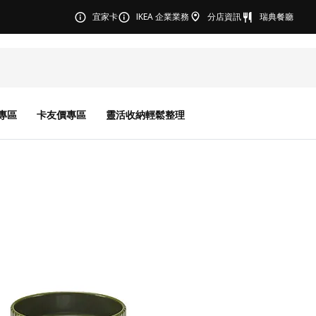
宜家卡
IKEA 企業業務
分店資訊
瑞典餐廳
專區
卡友價專區
靈活收納輕鬆整理