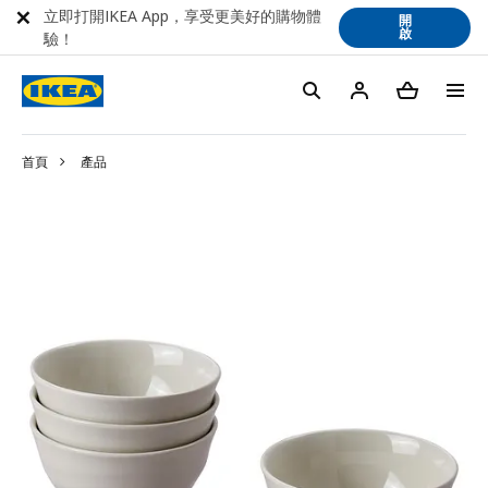
立即打開IKEA App，享受更美好的購物體
開
啟
驗！
首頁
產品