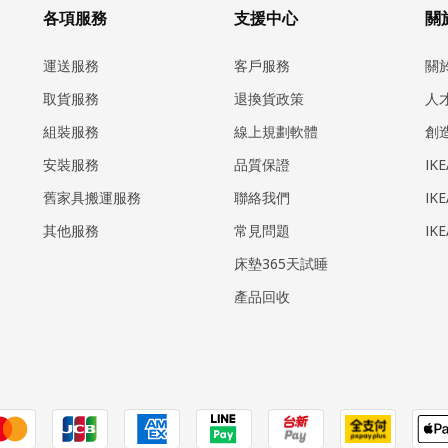
各項服務
支援中心
關於
運送服務
客戶服務
關
取貨服務
退換貨政策
人
組裝服務
線上規劃軟體
創
安裝服務
品質保證
IK
​舊家具搬運服務
聯絡我們
IK
其他服務
常見問題
IK
床墊365天試睡
產品回收