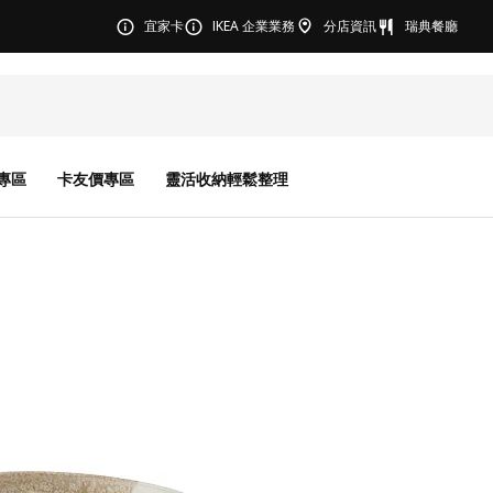
宜家卡
IKEA 企業業務
分店資訊
瑞典餐廳
專區
卡友價專區
靈活收納輕鬆整理