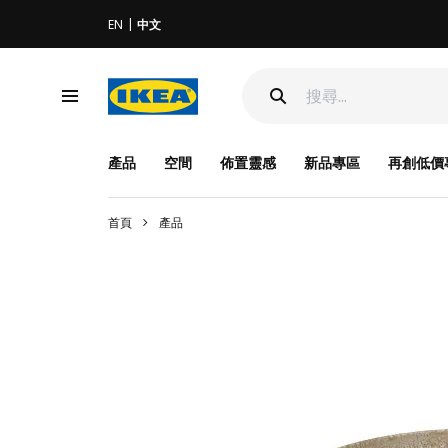
EN
中文
產品
空間
佈置靈感
新品專區
再創低價
首頁
產品