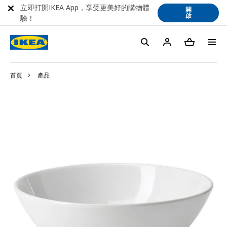
立即打開IKEA App，享受更美好的購物體
開
啟
驗！
首頁
產品