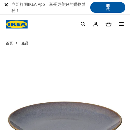
立即打開IKEA App，享受更美好的購物體
開
啟
驗！
首頁
產品