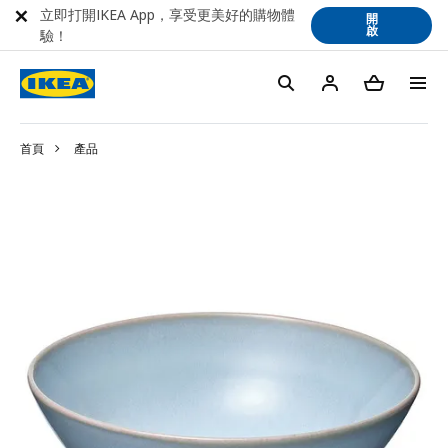
立即打開IKEA App，享受更美好的購物體
開
啟
驗！
首頁
產品