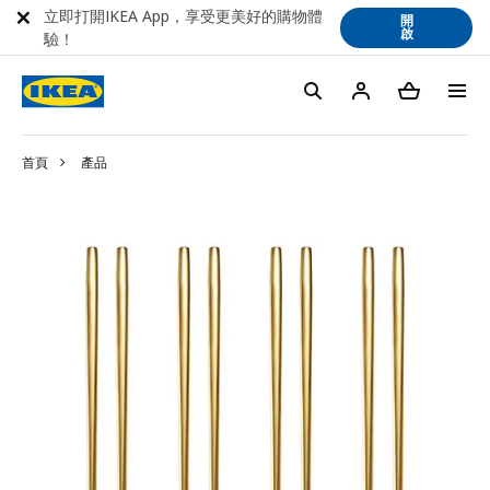
立即打開IKEA App，享受更美好的購物體
開
啟
驗！
首頁
產品