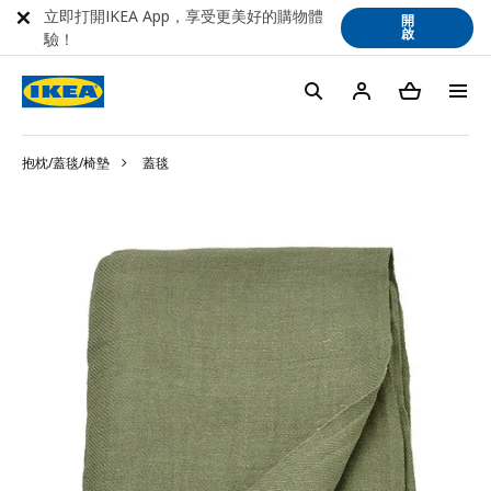
立即打開IKEA App，享受更美好的購物體
開
啟
驗！
抱枕/蓋毯/椅墊
蓋毯