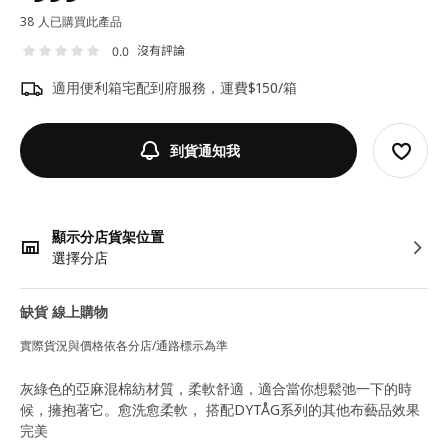
38 人已購買此產品
沒有評論
0.0
適用便利箱宅配到府服務，運費$150/箱
到貨通知我
顯示分店貨架位置
選擇分店
缺貨 線上購物
實際貨況與價格依各分店/通路標示為準
灰綠色的亞麻混棉紡材質，柔軟舒適，適合當你想鬆弛一下的時
候，擁抱著它。愈洗愈柔軟， 搭配DYTÅG系列的其他布藝品效果
完美