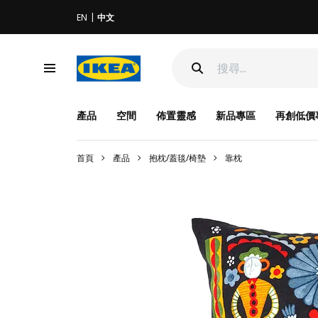
EN
中文
產品
空間
佈置靈感
新品專區
再創低價
首頁
產品
抱枕/蓋毯/椅墊
靠枕