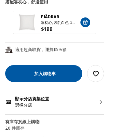
搭配靠枕心，舒適使用
再創低
FJÄDRAR
INNE
靠枕心, 淺乳白色, 50x50 公分
$
199
$
10
適用超商取貨，運費$59/箱
24
加入購物車
顯示分店貨架位置
選擇分店
有庫存於線上購物
20 件庫存