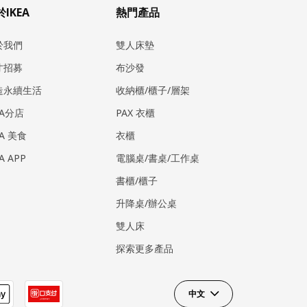
IKEA
熱門產品
於我們
雙人床墊
才招募
布沙發
造永續生活
收納櫃/櫃子/層架
EA分店
PAX 衣櫃
EA 美食
衣櫃
EA APP
電腦桌/書桌/工作桌
書櫃/櫃子
升降桌/辦公桌
雙人床
探索更多產品
中文