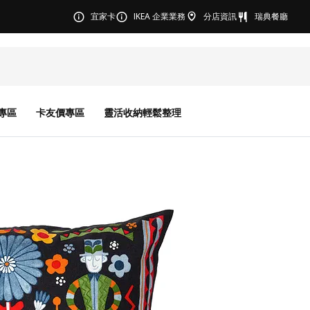
宜家卡
IKEA 企業業務
分店資訊
瑞典餐廳
專區
卡友價專區
靈活收納輕鬆整理