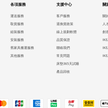
各項服務
支援中心
關於
運送服務
客戶服務
關
取貨服務
退換貨政策
人
組裝服務
線上規劃軟體
創
安裝服務
品質保證
IK
​舊家具搬運服務
聯絡我們
IK
其他服務
常見問題
IK
床墊365天試睡
產品回收