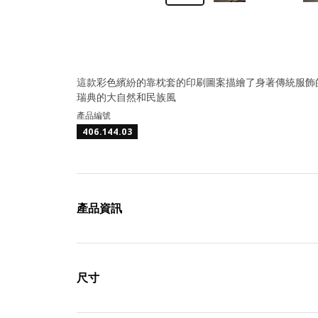
這款彩色繽紛的靠枕套的印刷圖案描繪了身著傳統服飾的一對
瑞典的大自然和民族風
產品編號
406.144.03
產品資訊
尺寸