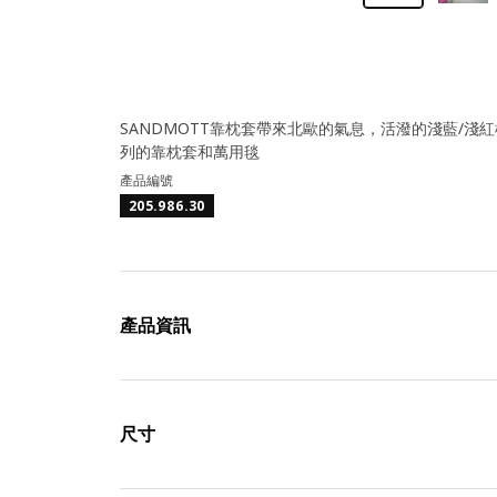
SANDMOTT靠枕套帶來北歐的氣息，活潑的淺藍/
列的靠枕套和萬用毯
產品編號
205.986.30
產品資訊
尺寸