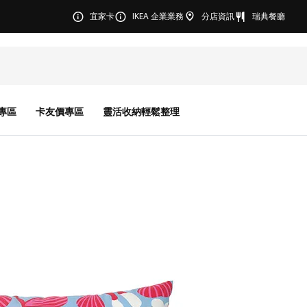
宜家卡
IKEA 企業業務
分店資訊
瑞典餐廳
專區
卡友價專區
靈活收納輕鬆整理