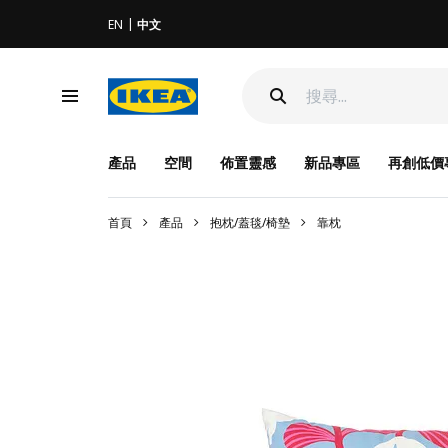
EN
中文
產品
空間
佈置靈感
新品專區
再創低價
首頁
產品
抱枕/蓋毯/椅墊
靠枕