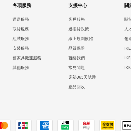
各項服務
支援中心
關於
運送服務
客戶服務
關
取貨服務
退換貨政策
人
組裝服務
線上規劃軟體
創
安裝服務
品質保證
IK
​舊家具搬運服務
聯絡我們
IK
其他服務
常見問題
IK
床墊365天試睡
產品回收