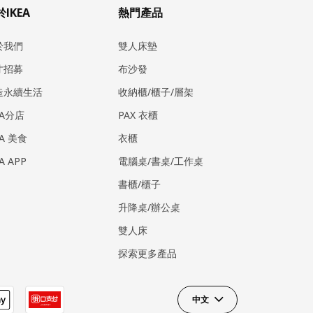
IKEA
熱門產品
於我們
雙人床墊
才招募
布沙發
造永續生活
收納櫃/櫃子/層架
EA分店
PAX 衣櫃
EA 美食
衣櫃
EA APP
電腦桌/書桌/工作桌
書櫃/櫃子
升降桌/辦公桌
雙人床
探索更多產品
中文