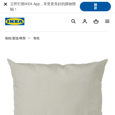
立即打開IKEA App，享受更美好的購物體
開
啟
驗！
抱枕/蓋毯/椅墊
靠枕