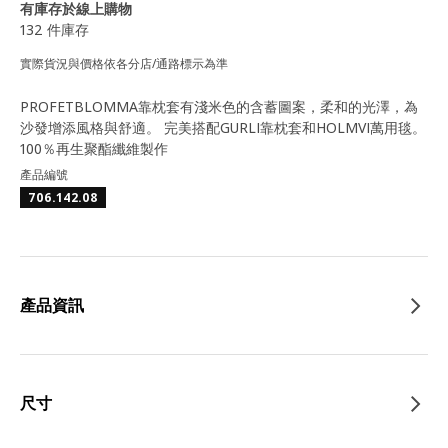
有庫存於線上購物
132 件庫存
實際貨況與價格依各分店/通路標示為準
PROFETBLOMMA靠枕套有淺米色的含蓄圖案，柔和的光澤，為
沙發增添風格與舒適。 完美搭配GURLI靠枕套和HOLMVI萬用毯。
100％再生聚酯纖維製作
產品編號
706.142.08
產品資訊
尺寸