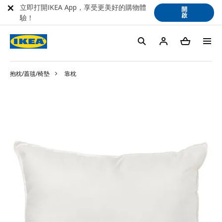
立即打開IKEA App，享受更美好的購物體
開
啟
驗！
抱枕/蓋毯/椅墊
靠枕