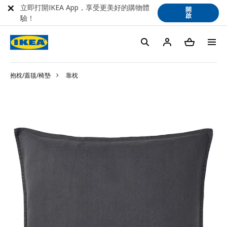
立即打開IKEA App，享受更美好的購物體
開
啟
驗！
抱枕/蓋毯/椅墊
靠枕