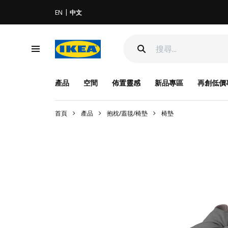
EN
中文
產品
空間
佈置靈感
新品專區
再創低價
首頁
產品
抱枕/蓋毯/椅墊
椅墊