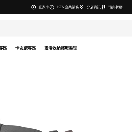
宜家卡
IKEA 企業業務
分店資訊
瑞典餐廳
專區
卡友價專區
靈活收納輕鬆整理