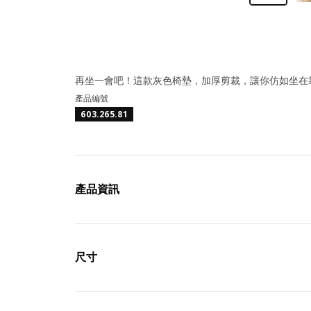
再坐一會吧！這款灰色椅墊，加厚剪裁，讓你仿如坐在
產品編號
603.265.81
產品資訊
尺寸