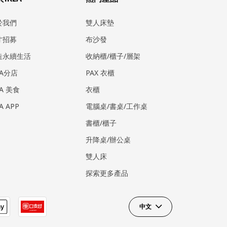
於我們
雙人床墊
才招募
布沙發
造永續生活
收納櫃/櫃子/層架
EA分店
PAX 衣櫃
EA 美食
衣櫃
EA APP
電腦桌/書桌/工作桌
書櫃/櫃子
升降桌/辦公桌
雙人床
探索更多產品
中文