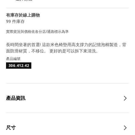
有庫存於線上購物
99 件庫存
實際貨況與價格依各分店/通路標示為準
長時間坐著的首選! 這款米色椅墊用高支撐力的記憶泡棉製造，背
面防滑材質，不移位。 更好的是可以拆下來清洗。
產品編號
306.412.42
產品資訊
尺寸