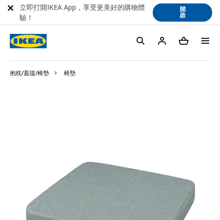
立即打開IKEA App，享受更美好的購物體
開
啟
驗！
抱枕/蓋毯/椅墊
椅墊