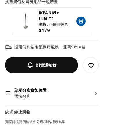
挑選湯勺及廚房用品一起帶走
IKEA 365+
FINM
HJÄLTE
湯杓, 
湯杓，不鏽鋼/黑色
$
24
$
179
適用便利箱宅配到府服務，運費$150/箱
到貨通知我
顯示分店貨架位置
選擇分店
缺貨 線上購物
實際貨況與價格依各分店/通路標示為準