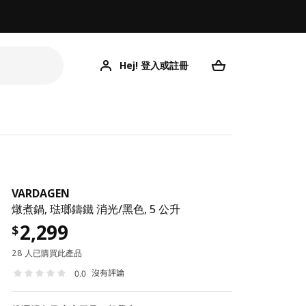
Hej! 登入或註冊
VARDAGEN
燉煮鍋, 琺瑯鑄鐵 消光/黑色, 5 公升
2,299
$
28 人已購買此產品
沒有評論
0.0