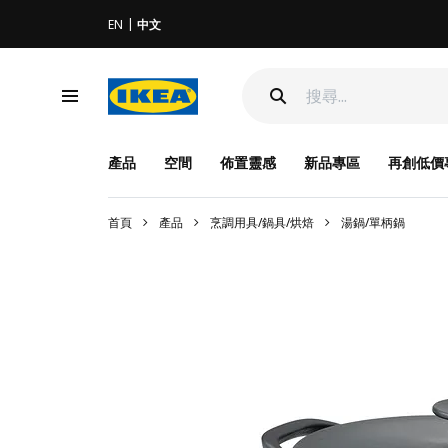
EN
中文
產品
空間
佈置靈感
新品專區
再創低價
首頁
產品
烹調用具/鍋具/烘焙
湯鍋/單柄鍋