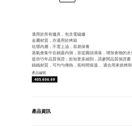
適用於所有爐具，包含電磁爐
金屬材質，亦適用於烤箱
珐瑯內層，不需上油，容易保養
蒸氣會集中在鍋蓋內側，並從圓頭滴落，增加食物的水
提供15年品質保證；欲知更多細則，請參閱品質保證書
鑄鐵材質，可均勻傳熱，長時間保溫， 適合用來烘烤
產品編號
405.606.69
產品資訊