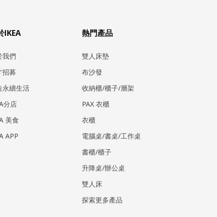
IKEA
熱門產品
於我們
雙人床墊
才招募
布沙發
造永續生活
收納櫃/櫃子/層架
EA分店
PAX 衣櫃
EA 美食
衣櫃
EA APP
電腦桌/書桌/工作桌
書櫃/櫃子
升降桌/辦公桌
雙人床
探索更多產品