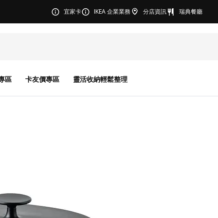
宜家卡
IKEA 企業業務
分店資訊
瑞典餐廳
專區
卡友價專區
靈活收納輕鬆整理