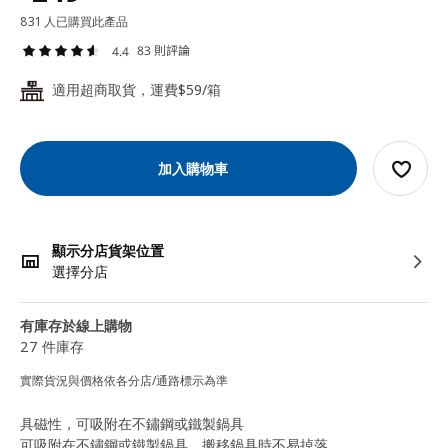
831 人已購買此產品
83 則評論
4.4
適用超商取貨，運費$59/箱
24
加入購物車
顯示分店貨架位置
選擇分店
有庫存於線上購物
27 件庫存
實際貨況與價格依各分店/通路標示為準
具磁性，可吸附在不鏽鋼或鐵製鍋具
可吸附在不鏽鋼或鐵製鍋具，搬移鍋具時不易掉落