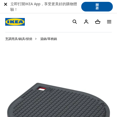
立即打開IKEA App，享受更美好的購物體
開
啟
驗！
烹調用具/鍋具/烘焙
湯鍋/單柄鍋