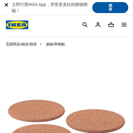
立即打開IKEA App，享受更美好的購物體
開
啟
驗！
烹調用具/鍋具/烘焙
湯鍋/單柄鍋