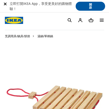
立即打開IKEA App，享受更美好的購物體
開
啟
驗！
烹調用具/鍋具/烘焙
湯鍋/單柄鍋