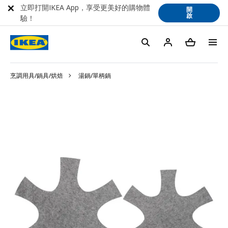
立即打開IKEA App，享受更美好的購物體
開
啟
驗！
烹調用具/鍋具/烘焙
湯鍋/單柄鍋