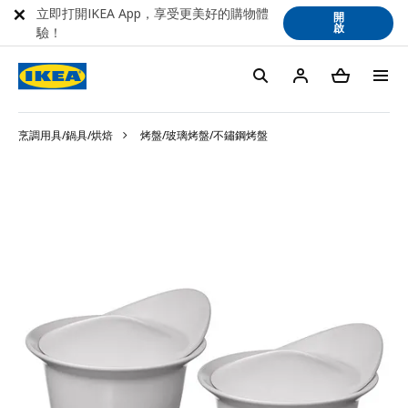
立即打開IKEA App，享受更美好的購物體
開
啟
驗！
烹調用具/鍋具/烘焙
烤盤/玻璃烤盤/不鏽鋼烤盤