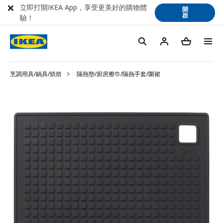
立即打開IKEA App，享受更美好的購物體
開
啟
驗！
烹調用具/鍋具/烘焙
隔熱墊/廚房擦巾/隔熱手套/圍裙