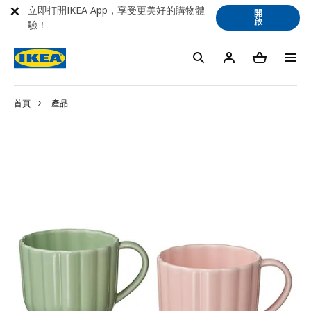
立即打開IKEA App，享受更美好的購物體
開
啟
驗！
首頁
產品