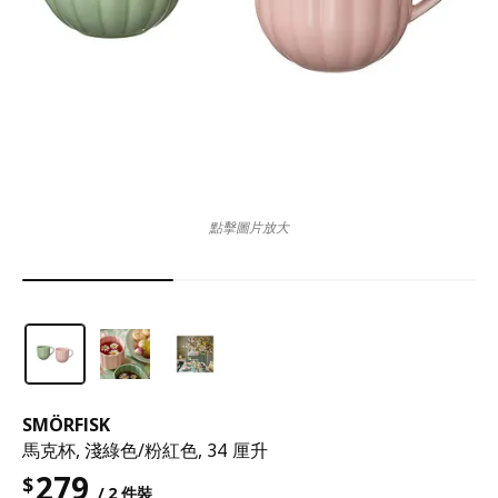
點擊圖片放大
SMÖRFISK
馬克杯, 淺綠色/粉紅色, 34 厘升
279
$
/ 2 件裝