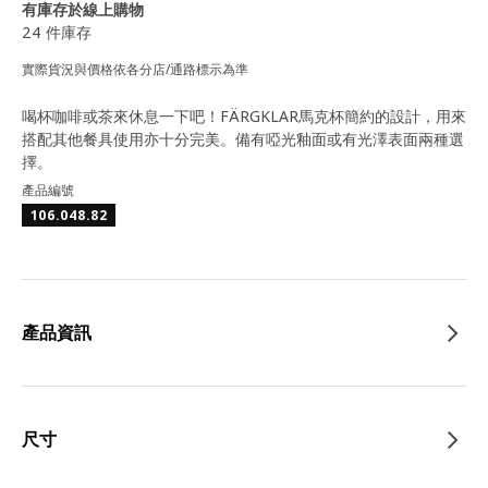
有庫存於線上購物
24 件庫存
實際貨況與價格依各分店/通路標示為準
喝杯咖啡或茶來休息一下吧！FÄRGKLAR馬克杯簡約的設計，用來
搭配其他餐具使用亦十分完美。備有啞光釉面或有光澤表面兩種選
擇。
產品編號
106.048.82
產品資訊
尺寸