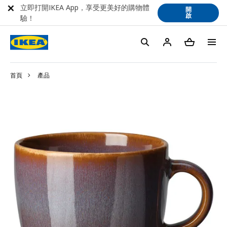
立即打開IKEA App，享受更美好的購物體
開
啟
驗！
首頁
產品