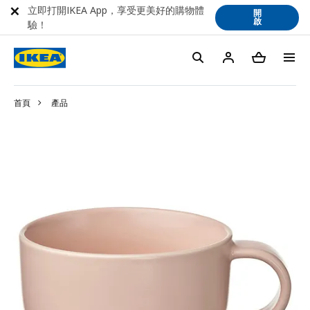
立即打開IKEA App，享受更美好的購物體
開
啟
驗！
首頁
產品