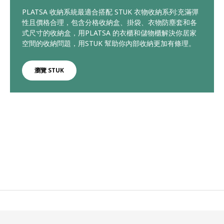
PLATSA 收納系統最適合搭配 STUK 衣物收納系列:充滿彈
性且價格合理，包含分格收納盒、掛袋、衣物防塵套和各
式尺寸的收納盒，用PLATSA 的衣櫃和儲物櫃解決你居家
空間的收納問題，用STUK 幫助你內部收納更加有條理。
瀏覽 STUK