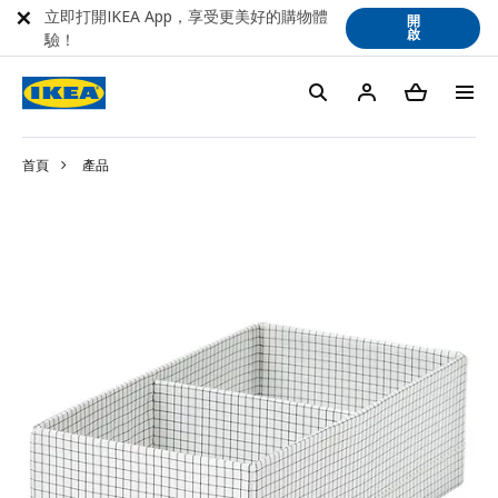
立即打開IKEA App，享受更美好的購物體
開
啟
驗！
首頁
產品