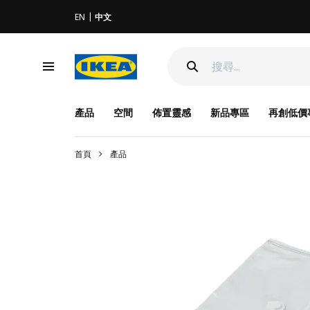
EN
中文
產品
空間
佈置靈感
新品專區
再創低價
首頁
產品