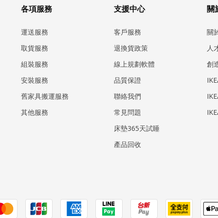
各項服務
支援中心
關於
運送服務
客戶服務
關
取貨服務
退換貨政策
人
組裝服務
線上規劃軟體
創
安裝服務
品質保證
IK
​舊家具搬運服務
聯絡我們
IK
其他服務
常見問題
IK
床墊365天試睡
產品回收