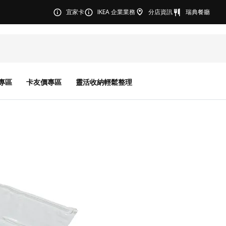
宜家卡
IKEA 企業業務
分店資訊
瑞典餐廳
專區
卡友價專區
靈活收納輕鬆整理