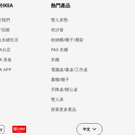
IKEA
熱門產品
於我們
雙人床墊
才招募
布沙發
造永續生活
收納櫃/櫃子/層架
EA分店
PAX 衣櫃
EA 美食
衣櫃
EA APP
電腦桌/書桌/工作桌
書櫃/櫃子
升降桌/辦公桌
雙人床
探索更多產品
中文