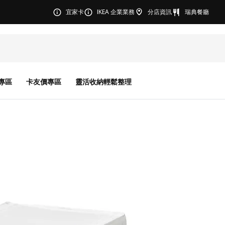
宜家卡
IKEA 企業業務
分店資訊
瑞典餐廳
專區
卡友價專區
靈活收納輕鬆整理