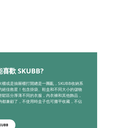
喜歡 SKUBB?
衣櫃或是抽屜櫃打開總是一團亂，SKUBB收納系
的絕佳救星！包含掛袋、鞋盒和不同大小的儲物
輕鬆區分厚薄不同的衣服，內衣褲和其他飾品，
納都兼顧了，不使用時盒子也可攤平收藏，不佔
。
KUBB