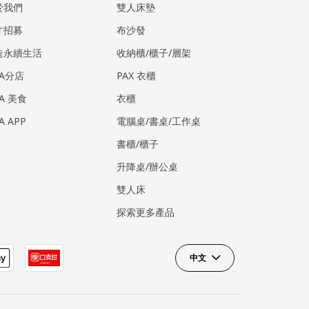
於我們
雙人床墊
才招募
布沙發
造永續生活
收納櫃/櫃子/層架
EA分店
PAX 衣櫃
EA 美食
衣櫃
EA APP
電腦桌/書桌/工作桌
書櫃/櫃子
升降桌/辦公桌
雙人床
探索更多產品
中文