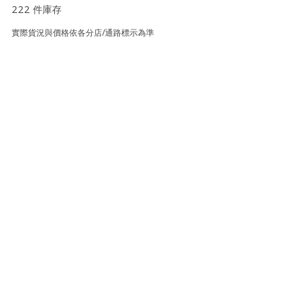
222 件庫存
實際貨況與價格依各分店/通路標示為準