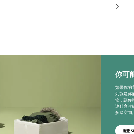
你可能
如果你的
列就是你
盒，讓你
連鞋盒收
多餘空間
瀏覽 S