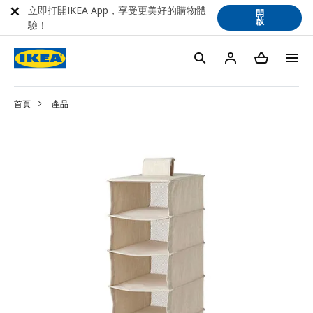
立即打開IKEA App，享受更美好的購物體
開
啟
驗！
首頁
產品