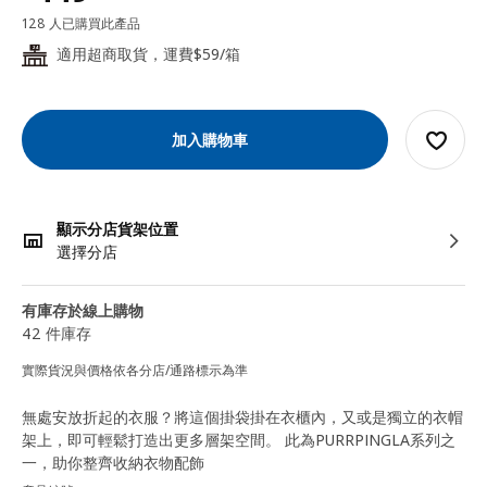
128 人已購買此產品
適用超商取貨，運費$59/箱
24
加入購物車
顯示分店貨架位置
選擇分店
有庫存於線上購物
42 件庫存
實際貨況與價格依各分店/通路標示為準
無處安放折起的衣服？將這個掛袋掛在衣櫃內，又或是獨立的衣帽
架上，即可輕鬆打造出更多層架空間。 此為PURRPINGLA系列之
一，助你整齊收納衣物配飾