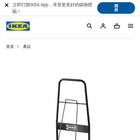
立即打開IKEA App，享受更美好的購物體
開
啟
驗！
首頁
產品