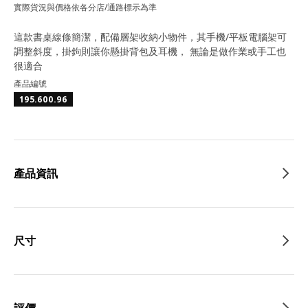
實際貨況與價格依各分店/通路標示為準
這款書桌線條簡潔，配備層架收納小物件，其手機/平板電腦架可
調整斜度，掛鉤則讓你懸掛背包及耳機， 無論是做作業或手工也
很適合
產品編號
195.600.96
產品資訊
尺寸
評價