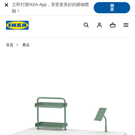
立即打開IKEA App，享受更美好的購物體
開
啟
驗！
首頁
產品