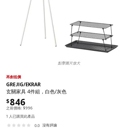
點擊圖片放大
再創低價
GREJIG
/
EKRAR
玄關家具 4件組，白色/灰色
846
$
之前價格:
$
996
1 人已購買此產品
沒有評論
0.0