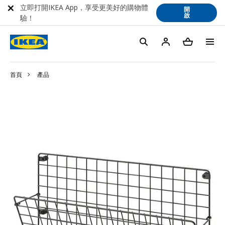
立即打開IKEA App，享受更美好的購物體
開
啟
驗！
首頁
產品