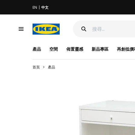
EN
中文
產品
空間
佈置靈感
新品專區
再創低價
首頁
產品