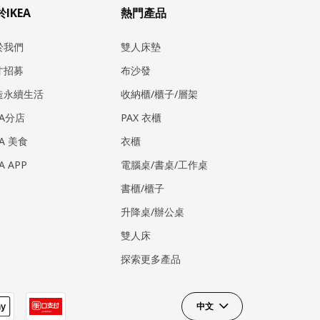
IKEA
熱門產品
於我們
雙人床墊
才招募
布沙發
造永續生活
收納櫃/櫃子/層架
EA分店
PAX 衣櫃
EA 美食
衣櫃
EA APP
電腦桌/書桌/工作桌
書櫃/櫃子
升降桌/辦公桌
雙人床
探索更多產品
中文