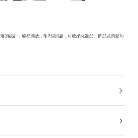
潔俐落的設計，容易擺放，附2個抽屜，可收納化妝品、飾品及美髮用