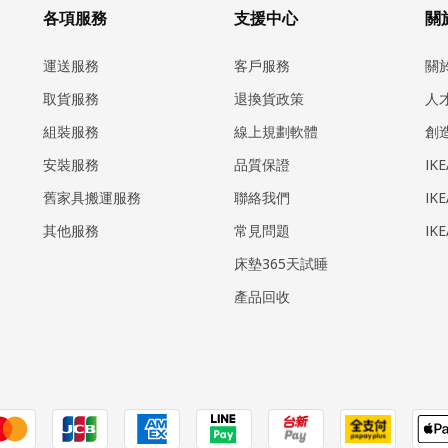
各項服務
支援中心
關於
運送服務
客戶服務
關
取貨服務
退換貨政策
人
組裝服務
線上規劃軟體
創
安裝服務
品質保證
IK
​舊家具搬運服務
聯絡我們
IK
其他服務
常見問題
IK
床墊365天試睡
產品回收