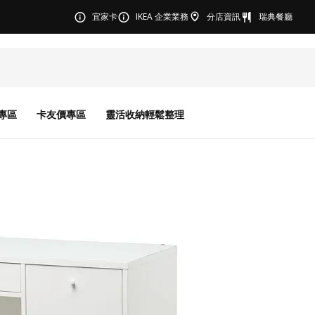
宜家卡
IKEA 企業業務
分店資訊
瑞典餐廳
專區
卡友價專區
靈活收納輕鬆整理