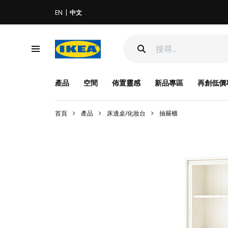
EN
中文
產品
空間
佈置靈感
新品專區
再創低價
首頁
產品
床邊桌/化妝台
抽屜櫃