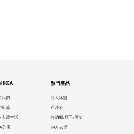
IKEA
熱門產品
於我們
雙人床墊
才招募
布沙發
造永續生活
收納櫃/櫃子/層架
EA分店
PAX 衣櫃