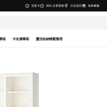
宜家卡
IKEA 企業業務
分店資訊
瑞典餐廳
專區
卡友價專區
靈活收納輕鬆整理