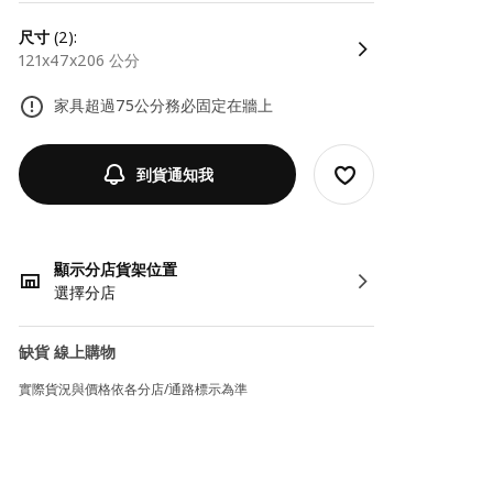
尺寸
(2):
121x47x206 公分
家具超過75公分務必固定在牆上
到貨通知我
顯示分店貨架位置
選擇分店
缺貨 線上購物
實際貨況與價格依各分店/通路標示為準