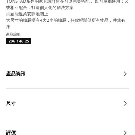
TONSTAD系列的家具設計旨在可以完美搭配， 既可單獨使用；又
或相互配合，打造個人化的解決方案
抽屜能溫柔安靜地關上
大尺寸的抽屜櫃有4大2小的抽屜，任你輕鬆儲所有物品，井然有
序
產品編號
206.146.25
產品資訊
尺寸
評價