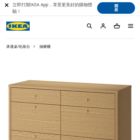
立即打開IKEA App，享受更美好的購物體
開
啟
驗！
床邊桌/化妝台
抽屜櫃