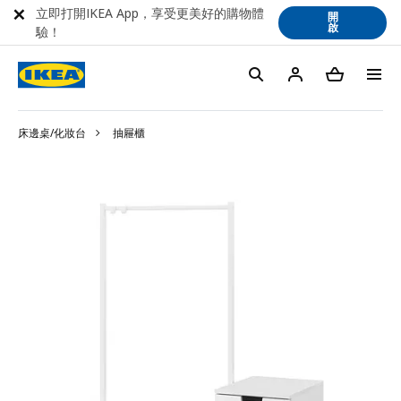
立即打開IKEA App，享受更美好的購物體
開
啟
驗！
床邊桌/化妝台
抽屜櫃