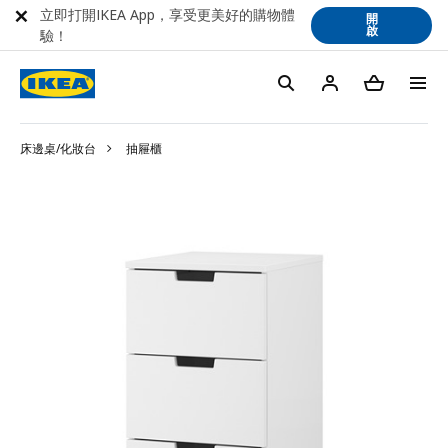
立即打開IKEA App，享受更美好的購物體
開
啟
驗！
床邊桌/化妝台
抽屜櫃