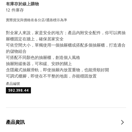
有庫存於線上購物
12 件庫存
實際貨況與價格依各分店/通路標示為準
對全家人來說，家是安全的地方；產品內附安全配件，你可以將抽
屜櫃固定在牆上，確保居家安全
可依空間大小，單獨使用一個抽屜櫃或搭配多個抽屜櫃，打造適合
的儲物組合
可搭配不同顏色的抽屜櫃，創造個人風格
抽屜附緩衝器，可和緩、安靜的關上
含隱藏式抽屜滑軌，即使抽屜內放置重物，也能滑順好開
可調式櫃腳，即使在不平整的地面，亦能穩固放置
產品編號
592.398.44
產品資訊