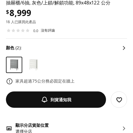
抽屜櫃/6抽, 灰色/上鎖/解鎖功能, 89x48x122 公分
8,999
$
18 人已購買此產品
沒有評論
0.0
顏色
(2):
家具超過75公分務必固定在牆上
到貨通知我
顯示分店貨架位置
選擇分店