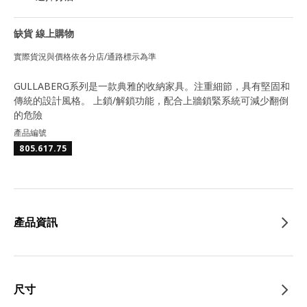
缺貨 線上購物
實際貨況與價格依各分店/通路標示為準
GULLABERG系列是一款典雅的收納家具。注重細節，具有堅固和
傳統的設計風格。 上鎖/解鎖功能，配合上牆鎖緊系統可減少翻倒
的危險
產品編號
805.617.75
產品資訊
尺寸