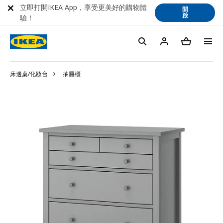
立即打開IKEA App，享受更美好的購物體
開
啟
驗！
床邊桌/化妝台
抽屜櫃