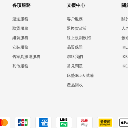
各項服務
支援中心
關於
運送服務
客戶服務
關
取貨服務
退換貨政策
人
組裝服務
線上規劃軟體
創
安裝服務
品質保證
IK
​舊家具搬運服務
聯絡我們
IK
其他服務
常見問題
IK
床墊365天試睡
產品回收