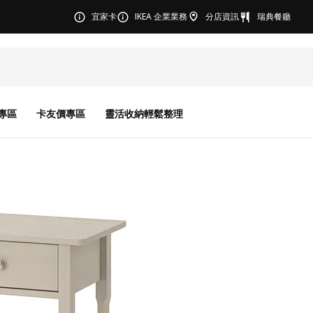
宜家卡
IKEA 企業業務
分店資訊
瑞典餐廳
專區
卡友價專區
靈活收納輕鬆整理