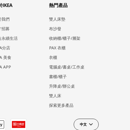
IKEA
熱門產品
於我們
雙人床墊
才招募
布沙發
造永續生活
收納櫃/櫃子/層架
EA分店
PAX 衣櫃
EA 美食
衣櫃
EA APP
電腦桌/書桌/工作桌
書櫃/櫃子
升降桌/辦公桌
雙人床
探索更多產品
中文