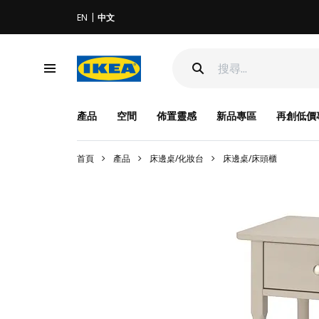
EN
中文
產品
空間
佈置靈感
新品專區
再創低價
首頁
產品
床邊桌/化妝台
床邊桌/床頭櫃