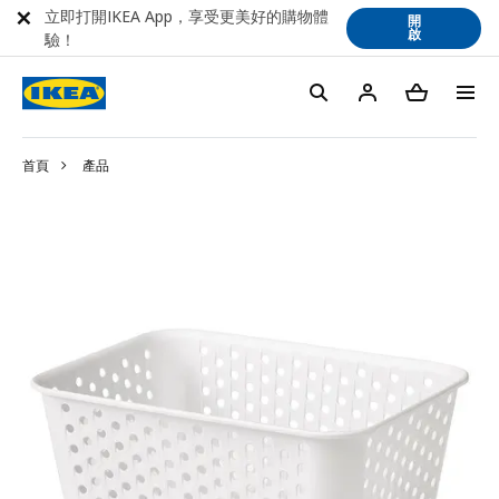
立即打開IKEA App，享受更美好的購物體
開
啟
驗！
首頁
產品