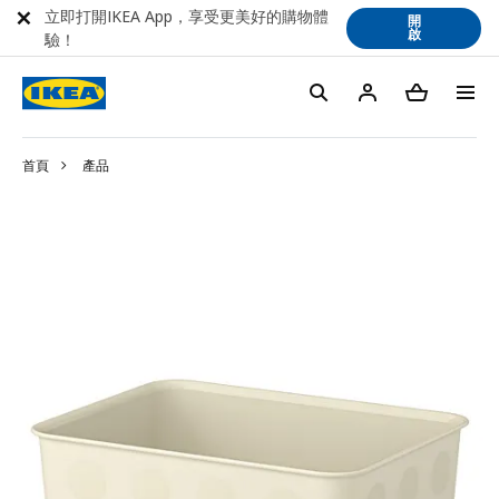
立即打開IKEA App，享受更美好的購物體
開
啟
驗！
首頁
產品