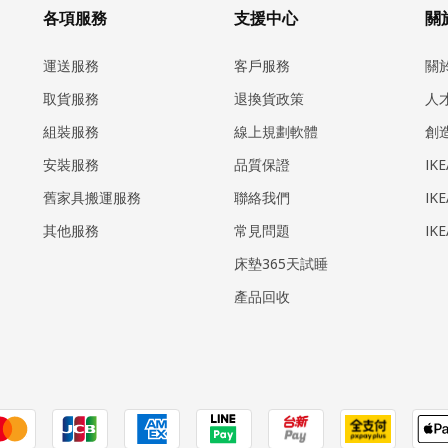
各項服務
支援中心
關於
運送服務
客戶服務
關
取貨服務
退換貨政策
人
組裝服務
線上規劃軟體
創
安裝服務
品質保證
IK
​舊家具搬運服務
聯絡我們
IK
其他服務
常見問題
IK
床墊365天試睡
產品回收