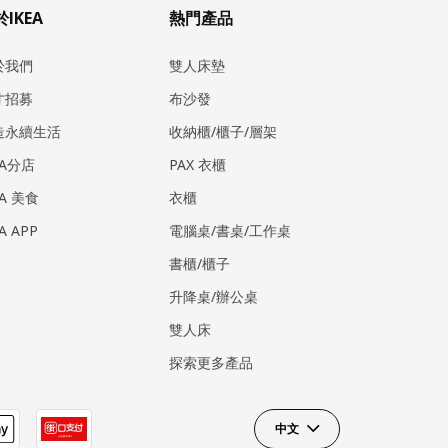
IKEA
熱門產品
於我們
雙人床墊
才招募
布沙發
造永續生活
收納櫃/櫃子/層架
EA分店
PAX 衣櫃
EA 美食
衣櫃
EA APP
電腦桌/書桌/工作桌
書櫃/櫃子
升降桌/辦公桌
雙人床
探索更多產品
中文