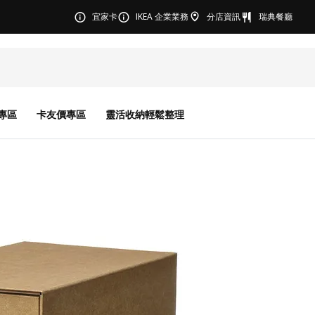
宜家卡
IKEA 企業業務
分店資訊
瑞典餐廳
專區
卡友價專區
靈活收納輕鬆整理