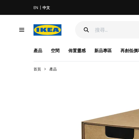
EN
中文
產品
空間
佈置靈感
新品專區
再創低價
首頁
產品