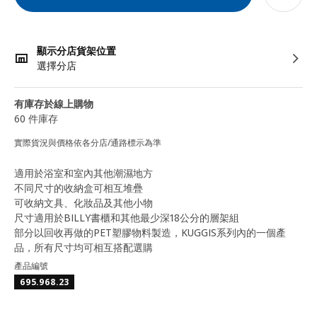
顯示分店貨架位置
選擇分店
有庫存於線上購物
60 件庫存
實際貨況與價格依各分店/通路標示為準
適用於浴室和室內其他潮濕地方
不同尺寸的收納盒可相互堆疊
可收納文具、化妝品及其他小物
尺寸適用於BILLY書櫃和其他最少深18公分的層架組
部分以回收再做的PET塑膠物料製造，KUGGIS系列內的一個產
品，所有尺寸均可相互搭配選購
產品編號
695.968.23