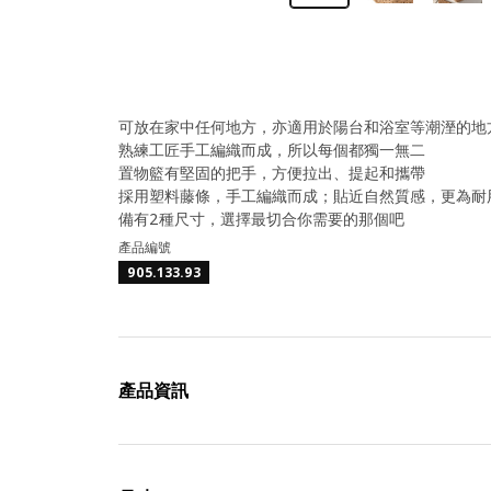
可放在家中任何地方，亦適用於陽台和浴室等潮溼的地
熟練工匠手工編織而成，所以每個都獨一無二
置物籃有堅固的把手，方便拉出、提起和攜帶
採用塑料藤條，手工編織而成；貼近自然質感，更為耐
備有2種尺寸，選擇最切合你需要的那個吧
產品編號
905.133.93
產品資訊