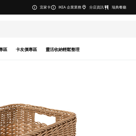
宜家卡
IKEA 企業業務
分店資訊
瑞典餐廳
專區
卡友價專區
靈活收納輕鬆整理