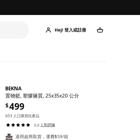
Hej! 登入或註冊
BEKNA
置物籃, 塑膠籐質, 25x35x20 公分
499
$
653 人已購買此產品
2 則評論
5.0
適用超商取貨，運費$59/箱
24