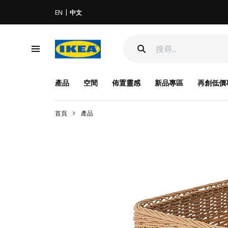
EN
中文
產品
空間
佈置靈感
新品專區
再創低價
首頁
產品