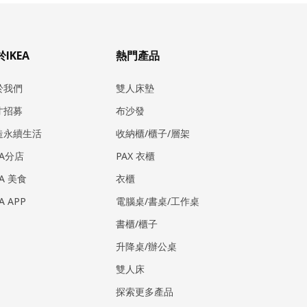
IKEA
熱門產品
於我們
雙人床墊
才招募
布沙發
造永續生活
收納櫃/櫃子/層架
EA分店
PAX 衣櫃
EA 美食
衣櫃
EA APP
電腦桌/書桌/工作桌
書櫃/櫃子
升降桌/辦公桌
雙人床
探索更多產品