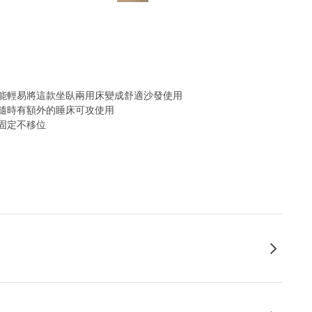
能輕易將這款坐臥兩用床變成舒適沙發使用
隨時有額外的睡床可攻使用
固定不移位