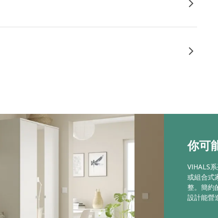
你可能
VIHA
或組合式
整。簡約
設計能營