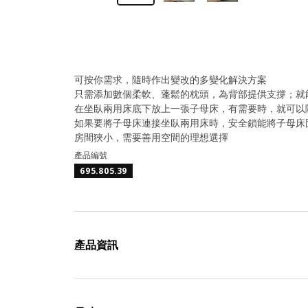
可按你需求，隨時作出變改的多變化解決方案
只需添加數個柔軟、蓬鬆的枕頭，為背部提供支撐；就
在坐臥兩用床底下放上一張子母床，有需要時，就可以
如果要將子母床連接坐臥兩用床時，安全鎖能將子母床
房間狹小，需要善用空間的理想選擇
產品編號
695.805.39
產品資訊