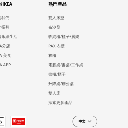
IKEA
熱門產品
於我們
雙人床墊
才招募
布沙發
造永續生活
收納櫃/櫃子/層架
EA分店
PAX 衣櫃
EA 美食
衣櫃
EA APP
電腦桌/書桌/工作桌
書櫃/櫃子
升降桌/辦公桌
雙人床
探索更多產品
中文