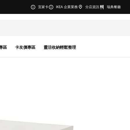
宜家卡
IKEA 企業業務
分店資訊
瑞典餐廳
專區
卡友價專區
靈活收納輕鬆整理